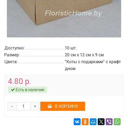
Доступно:
10
шт.
Размер:
20 см х 12 см х 9 см
Цвета:
"Коты с подарками" c крафт
дном
4.80 р.
Есть в наличии
-
В КОРЗИНУ
+