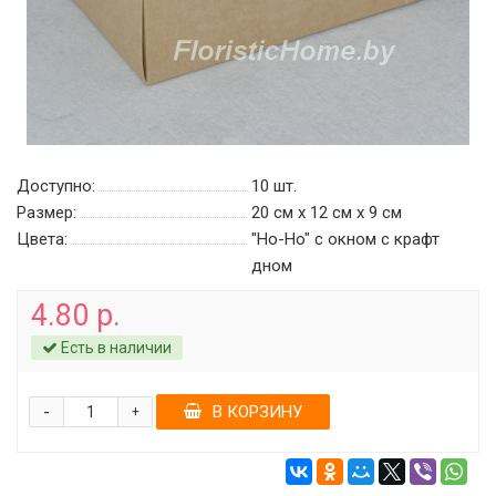
Доступно:
10
шт.
Размер:
20 см х 12 см х 9 см
Цвета:
"Ho-Ho" с окном c крафт
дном
4.80 р.
Есть в наличии
-
В КОРЗИНУ
+