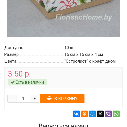
Доступно:
10
шт.
Размер:
15 см х 15 см х 4 см
Цвета:
"Остролист" c крафт дном
3.50 р.
Есть в наличии
-
В КОРЗИНУ
+
Вернуться назад