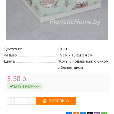
Доступно:
10
шт.
Размер:
15 см х 15 см х 4 см
Цвета:
"Коты с подарками" с окном
c белым дном
3.50 р.
Есть в наличии
-
В КОРЗИНУ
+