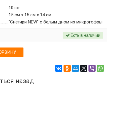
10
шт.
15 см х 15 см х 14 см
"Снегири NEW" c белым дном из микрогофры
Есть в наличии
ОРЗИНУ
ться назад