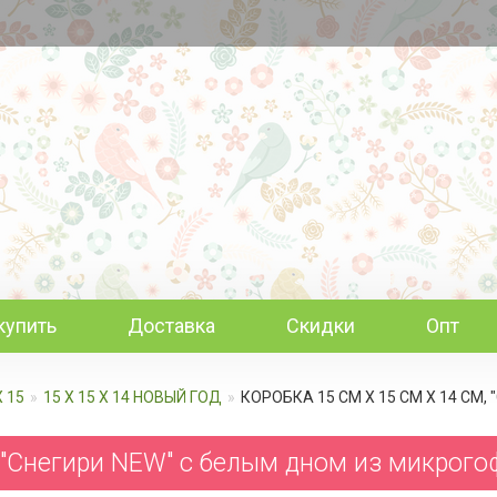
купить
Доставка
Скидки
Опт
Х 15
15 Х 15 Х 14 НОВЫЙ ГОД
КОРОБКА 15 СМ Х 15 СМ Х 14 СМ
, "Снегири NEW" c белым дном из микрог