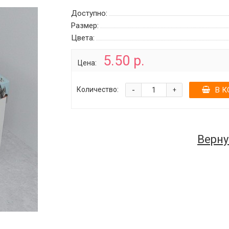
Доступно:
Размер:
Цвета:
5.50 р.
Цена:
-
Количество:
В К
+
Верну