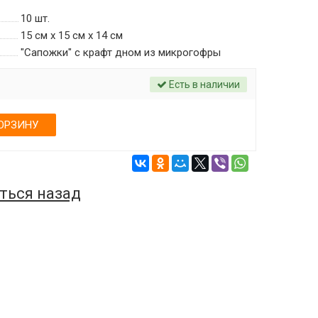
10
шт.
15 см х 15 см х 14 см
"Сапожки" c крафт дном из микрогофры
Есть в наличии
ОРЗИНУ
ться назад