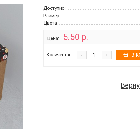
Доступно:
Размер:
Цвета:
5.50 р.
Цена:
-
Количество:
В К
+
Верну