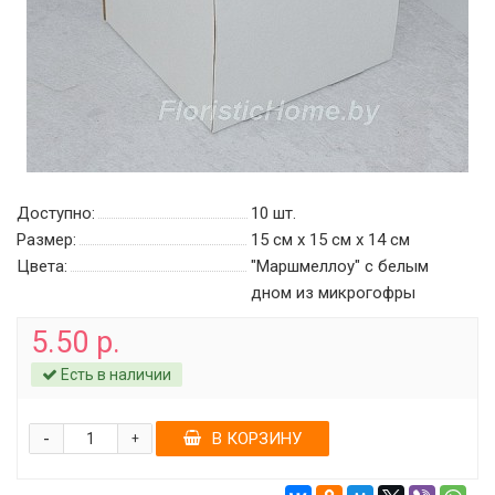
Доступно:
10
шт.
Размер:
15 см х 15 см х 14 см
Цвета:
"Маршмеллоу" c белым
дном из микрогофры
5.50 р.
Есть в наличии
-
В КОРЗИНУ
+