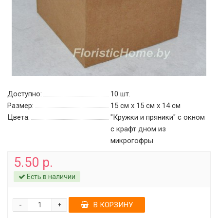
Доступно:
10
шт.
Размер:
15 см х 15 см х 14 см
Цвета:
"Кружки и пряники" с окном
c крафт дном из
микрогофры
5.50 р.
Есть в наличии
-
В КОРЗИНУ
+