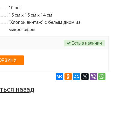
10
шт.
15 см х 15 см х 14 см
"Хлопок винтаж" с белым дном из
микрогофры
Есть в наличии
ОРЗИНУ
ться назад