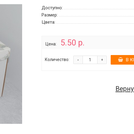
Доступно:
Размер:
Цвета:
5.50 р.
Цена:
-
Количество:
В К
+
Верну