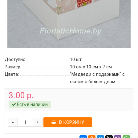
Доступно:
10
шт.
Размер:
10 см х 10 см х 7 см
Цвета:
"Медведи с подарками" с
окном c белым дном
3.00 р.
Есть в наличии
-
В КОРЗИНУ
+