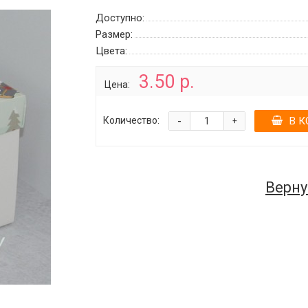
Доступно:
Размер:
Цвета:
3.50 р.
Цена:
-
Количество:
В К
+
Верну