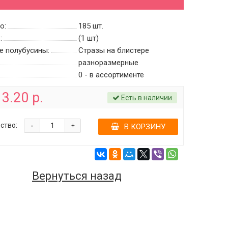
о:
185
шт.
:
(1 шт)
е полубусины:
Стразы на блистере
разноразмерные
0 - в ассортименте
3.20 р.
Есть в наличии
-
ство:
+
В КОРЗИНУ
Вернуться назад